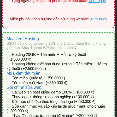
Tặng ngay bộ plugin trả phí trị giá
5.000.000đ
Xem ngay
Miễn phí bộ video hướng dẫn sử dụng website
Xem ngay
Mua kèm Hosting
SSD Hosting dung lượng 20G cho 1 web, băng thông không
giới hạn, Mua Theme WP trực tiếp quản lý.
Hosting 20GB + Tên miền + Hỗ trợ kỹ thuật
(+1.500.000 ₫)
Hosting không giới hạn dung lượng + Tên miền + Hỗ trợ
kỹ thuật
(+2.500.000 ₫)
Mua kèm tên miền
Tên miền Quốc tế
(+350.000 ₫)
Tên miền Việt Nam
(+850.000 ₫)
Gói chỉnh sửa web
Cài web lên host giống demo 100%
(+100.000 ₫)
Thay logo + thông tin doanh nghiệp
(+100.000 ₫)
Đổi màu chủ đạo theo tông của logo
(+250.000 ₫)
Sửa danh mục và sắp xếp lại đề mục menu cho chuẩn
(+200.000 ₫)
Thay đổi bố cục trang chủ (đơn giản)
(+200.000 ₫)