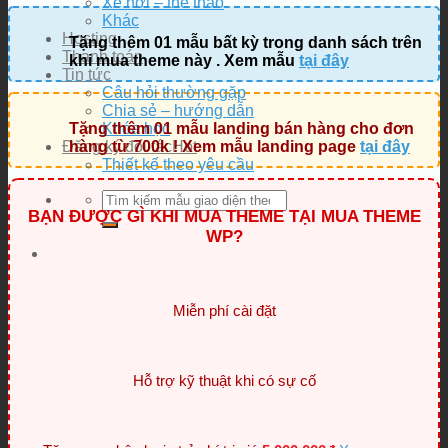
Xe hơi – thể thao
Khác
Hosting
Tặng thêm 01 mẫu bất kỳ trong danh sách trên
Thanh toán
khi mua theme này . Xem mẫu
tại đây
Tin tức
Câu hỏi thường gặp
Chia sẻ – hướng dẫn
Tặng thêm 01 mẫu landing bán hàng cho đơn
Khóa học
Đăng ký đối tác
hàng từ 700k ! Xem mẫu landing page
tại đây
Thiết kế theo yêu cầu
Tìm
BẠN ĐƯỢC GÌ KHI MUA THEME TẠI MUA THEME
kiếm:
WP?
Miễn phí cài đặt
Hỗ trợ kỹ thuật khi có sự cố