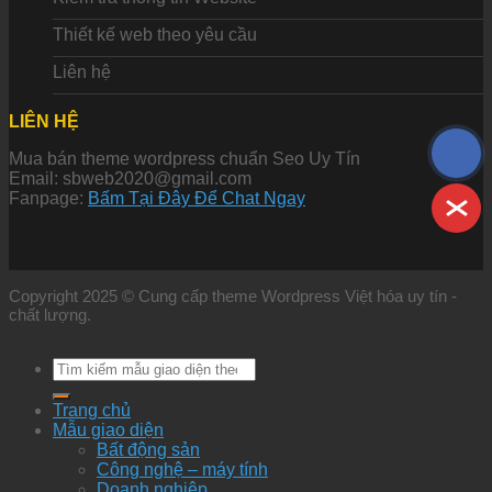
Thiết kế web theo yêu cầu
Liên hệ
LIÊN HỆ
Mua bán theme wordpress chuẩn Seo Uy Tín
Email: sbweb2020@gmail.com
Fanpage:
Bấm Tại Đây Để Chat Ngay
Copyright 2025 © Cung cấp theme Wordpress Việt hóa uy tín -
chất lượng.
Tìm
kiếm:
Trang chủ
Mẫu giao diện
Bất động sản
Công nghệ – máy tính
Doanh nghiệp