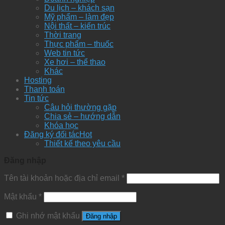
Du lịch – khách sạn
Mỹ phẩm – làm đẹp
Nội thất – kiến trúc
Thời trang
Thực phẩm – thuốc
Web tin tức
Xe hơi – thể thao
Khác
Hosting
Thanh toán
Tin tức
Câu hỏi thường gặp
Chia sẻ – hướng dẫn
Khóa học
Đăng ký đối tác
Thiết kế theo yêu cầu
Đăng nhập
Tên tài khoản hoặc địa chỉ email
*
Mật khẩu
*
Ghi nhớ mật khẩu
Đăng nhập