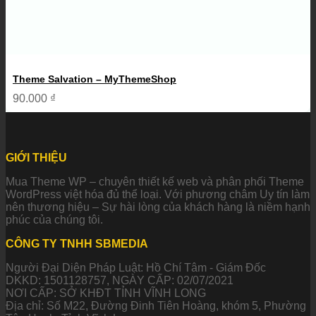
Theme Salvation – MyThemeShop
90.000
₫
GIỚI THIỆU
Mua Theme WP – chuyên thiết kế web và phân phối Theme
WordPress việt hóa đủ thể loại. Với phương châm Uy tín làm
nên thương hiệu – Sự hài lòng của khách hàng là niềm hạnh
phúc của chúng tôi.
CÔNG TY TNHH SBMEDIA
Người Đại Diện Pháp Luật: Hồ Chí Tâm - Giám Đốc
DKKD: 1501128757, NGÀY CẤP: 02/07/2021
NƠI CẤP: SỞ KHĐT TỈNH VĨNH LONG
Địa chỉ: Số M22, Đường Đinh Tiên Hoàng, khóm 5, Phường