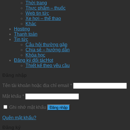
Thời trang
Thực phẩm – thuốc
Web tin tức
Xe hơi – thể thao
Khác
Hosting
Thanh toán
Tin tức
Câu hỏi thường gặp
Chia sẻ – hướng dẫn
Khóa học
Đăng ký đối tác
Thiết kế theo yêu cầu
Đăng nhập
Tên tài khoản hoặc địa chỉ email
*
Mật khẩu
*
Ghi nhớ mật khẩu
Đăng nhập
Quên mật khẩu?
Đăng ký