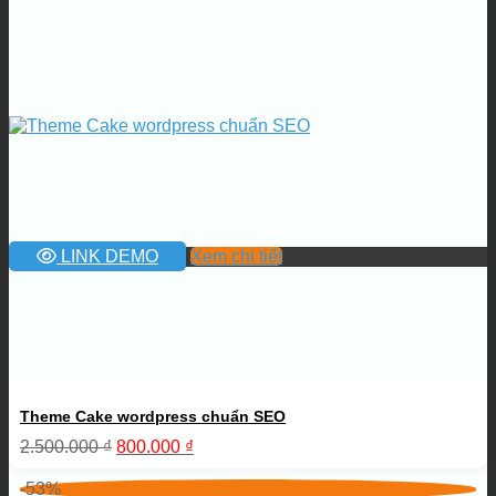
LINK DEMO
Xem chi tiết
Theme Cake wordpress chuẩn SEO
Giá
Giá
2.500.000
₫
800.000
₫
gốc
hiện
là:
tại
-53%