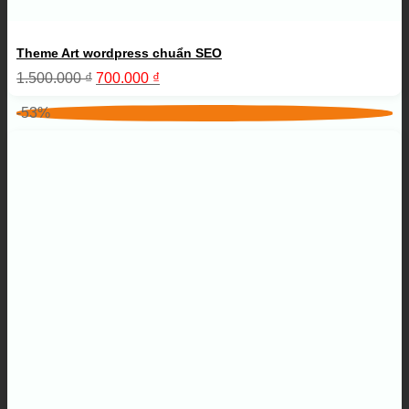
Theme Art wordpress chuẩn SEO
Giá
Giá
1.500.000
₫
700.000
₫
gốc
hiện
là:
tại
-53%
1.500.000 ₫.
là:
700.000 ₫.