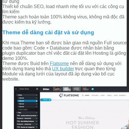
sử dụng
Thiết kế chuẩn SEO, load nhanh nhẹ tối ưu với các công cụ
tìm kiếm
Theme sạch hoàn toàn 100% không virus, không mã độc đã
được kiểm tra kỹ lưỡng.
Theme dễ dàng cài đặt và sử dụng
Khi mua Theme bạn sẽ được bàn giao mã nguồn Full source
code bao gồm: Code + Database được nhân bản bằng
plugin duplicator bạn chỉ việc đăt cài đặt lên Hosting là giống
demo 100%.
Theme được Buid trên
Flatsome
nên dễ dàng sử dụng với
trình dựng trang kéo thả
UX builder
trực quan theo từng
Module và dạng lưới của layout đã áp dụng vào bố cục
website.