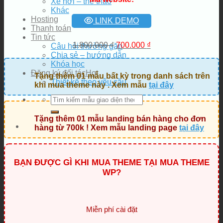
Xe hơi – thể thao
Khác
Hosting
LINK DEMO
Thanh toán
Tin tức
Giá
Giá
1.800.000
₫
700.000
₫
Câu hỏi thường gặp
gốc
hiện
Chia sẻ – hướng dẫn
là:
tại
Khóa học
1.800.000 ₫.
là:
Đăng ký đối tác
Tặng thêm 01 mẫu bất kỳ trong danh sách trên
700.000 ₫.
Thiết kế theo yêu cầu
khi mua theme này . Xem mẫu
tại đây
Tìm
kiếm:
Tặng thêm 01 mẫu landing bán hàng cho đơn
hàng từ 700k ! Xem mẫu landing page
tại đây
BẠN ĐƯỢC GÌ KHI MUA THEME TẠI MUA THEME
WP?
Miễn phí cài đặt