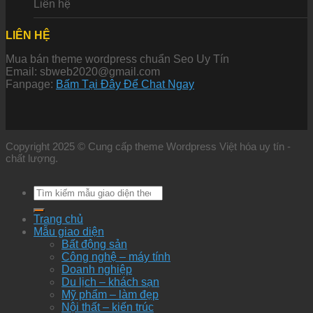
Liên hệ
LIÊN HỆ
Mua bán theme wordpress chuẩn Seo Uy Tín
Email: sbweb2020@gmail.com
Fanpage:
Bấm Tại Đây Để Chat Ngay
Copyright 2025 © Cung cấp theme Wordpress Việt hóa uy tín -
chất lượng.
Tìm
kiếm:
Trang chủ
Mẫu giao diện
Bất động sản
Công nghệ – máy tính
Doanh nghiệp
Du lịch – khách sạn
Mỹ phẩm – làm đẹp
Nội thất – kiến trúc