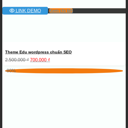
LINK DEMO
Xem chi tiết
Theme Edu wordpress chuẩn SEO
Giá
Giá
2.500.000
₫
700.000
₫
gốc
hiện
là:
tại
-80%
2.500.000 ₫.
là:
700.000 ₫.