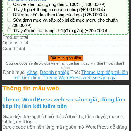
Cài web lên host giống demo 100%
(+100.000 ₫)
Thay logo + thông tin doanh nghiệp
(+100.000 ₫)
Đổi màu chủ đạo theo tông của logo
(+250.000 ₫)
Sửa danh mục và sắp xếp lại đề mục menu cho chuẩn
(+200.000 ₫)
Thay đổi bố cục trang chủ (đơn giản)
(+200.000 ₫)
Thêm các nút liên hệ nhanh
(+0 ₫)
Product total
Options total
Grand total
Đặt mua giao diện
Source code sẽ được gửi về email của bạn ngay khi thanh toán thành
công
Danh mục:
Khác
,
Doanh nghiệp
Thẻ:
Theme làm tiếp thị liên
kết kiếm tiền
,
Theme WordPress web so sánh giá
Thông tin mẫu web
Theme WordPress web so sánh giá, dùng làm
tiếp thị liên kết kiếm tiền
Giao diện tương thích với tất cả thiết bị, trình duyệt, mobile,
tablet, desktop…
Được code trên nền tảng mã nguồn mở WordPress dễ dàng