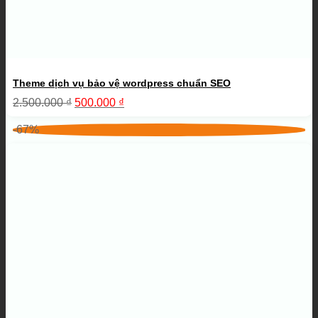
Theme dịch vụ bảo vệ wordpress chuẩn SEO
Giá
Giá
2.500.000
₫
500.000
₫
gốc
hiện
là:
tại
-67%
2.500.000 ₫.
là:
500.000 ₫.