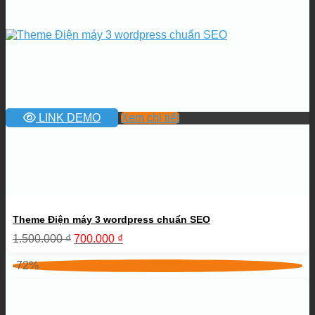
LINK DEMO
Xem chi tiết
Theme Điện máy 3 wordpress chuẩn SEO
Giá
Giá
1.500.000
₫
700.000
₫
gốc
hiện
là:
tại
-72%
1.500.000 ₫.
là:
700.000 ₫.