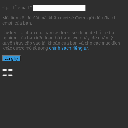
Địa chỉ email
*
Một liên kết để đặt mật khẩu mới sẽ được gửi đến địa chỉ
email của bạn.
Dữ liệu cá nhân của bạn sẽ được sử dụng để hỗ trợ trải
nghiệm của bạn trên toàn bộ trang web này, để quản lý
quyền truy cập vào tài khoản của bạn và cho các mục đích
khác được mô tả trong
chính sách riêng tư
.
Đăng ký