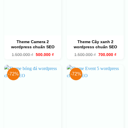
Theme Camera 2
Theme Cây xanh 2
wordpress chuẩn SEO
wordpress chuẩn SEO
Giá
Giá
Giá
Giá
1.500.000
₫
500.000
₫
1.500.000
₫
700.000
₫
gốc
hiện
gốc
hiện
là:
tại
là:
tại
1.500.000 ₫.
là:
1.500.000 ₫.
là:
500.000 ₫.
700.00
-72%
-72%