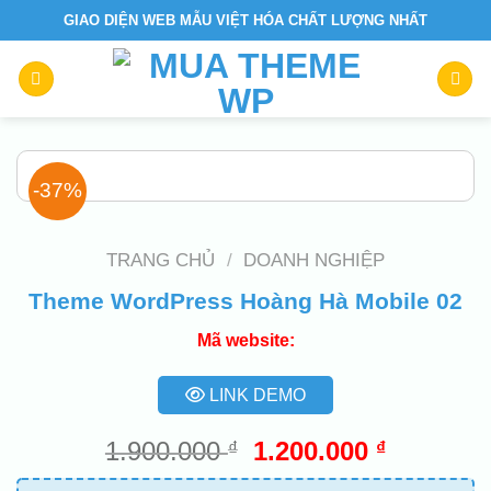
Skip
GIAO DIỆN WEB MẪU VIỆT HÓA CHẤT LƯỢNG NHẤT
to
content
-37%
TRANG CHỦ
/
DOANH NGHIỆP
Theme WordPress Hoàng Hà Mobile 02
Mã website:
LINK DEMO
Giá
Giá
1.900.000
1.200.000
₫
₫
gốc
hiện