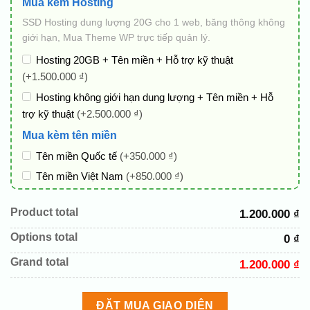
Mua kèm Hosting
SSD Hosting dung lượng 20G cho 1 web, băng thông không
giới hạn, Mua Theme WP trực tiếp quản lý.
Hosting 20GB + Tên miền + Hỗ trợ kỹ thuật
(+1.500.000 ₫)
Hosting không giới hạn dung lượng + Tên miền + Hỗ
trợ kỹ thuật
(+2.500.000 ₫)
Mua kèm tên miền
Tên miền Quốc tế
(+350.000 ₫)
Tên miền Việt Nam
(+850.000 ₫)
Gói chỉnh sửa web
Product total
1.200.000 ₫
Cài web lên host giống demo 100%
(+100.000 ₫)
Options total
0 ₫
Thay logo + thông tin doanh nghiệp
(+100.000 ₫)
Đổi màu chủ đạo theo tông của logo
(+250.000 ₫)
Grand total
1.200.000 ₫
Sửa danh mục và sắp xếp lại đề mục menu cho chuẩn
(+200.000 ₫)
ĐẶT MUA GIAO DIỆN