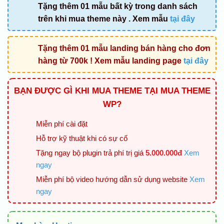
là:
tại
Tặng thêm 01 mẫu bất kỳ trong danh sách
1.900.000 ₫.
là:
trên khi mua theme này . Xem mẫu
tại đây
1.200.00
Tặng thêm 01 mẫu landing bán hàng cho đơn
hàng từ 700k ! Xem mẫu landing page
tại đây
BẠN ĐƯỢC GÌ KHI MUA THEME TẠI MUA THEME
WP?
Miễn phí cài đặt
Hỗ trợ kỹ thuật khi có sự cố
Tặng ngay bộ plugin trả phí trị giá
5.000.000đ
Xem
ngay
Miễn phí bộ video hướng dẫn sử dụng website
Xem
ngay