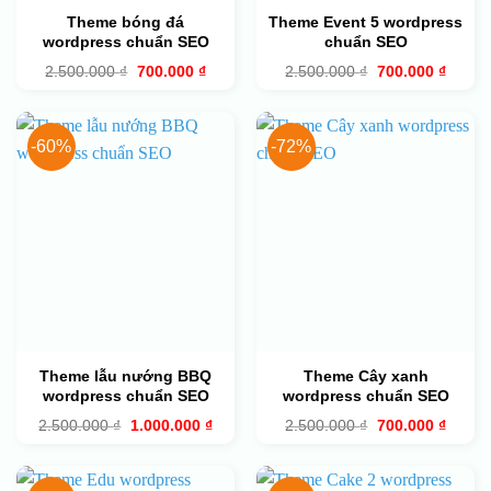
Theme bóng đá
Theme Event 5 wordpress
wordpress chuẩn SEO
chuẩn SEO
Giá
Giá
Giá
Giá
2.500.000
₫
700.000
₫
2.500.000
₫
700.000
₫
gốc
hiện
gốc
hiện
là:
tại
là:
tại
2.500.000 ₫.
là:
2.500.000 ₫.
là:
700.000 ₫.
700.00
-60%
-72%
Theme lẫu nướng BBQ
Theme Cây xanh
wordpress chuẩn SEO
wordpress chuẩn SEO
Giá
Giá
Giá
Giá
2.500.000
₫
1.000.000
₫
2.500.000
₫
700.000
₫
gốc
hiện
gốc
hiện
là:
tại
là:
tại
2.500.000 ₫.
là:
2.500.000 ₫.
là:
1.000.000 ₫.
700.00