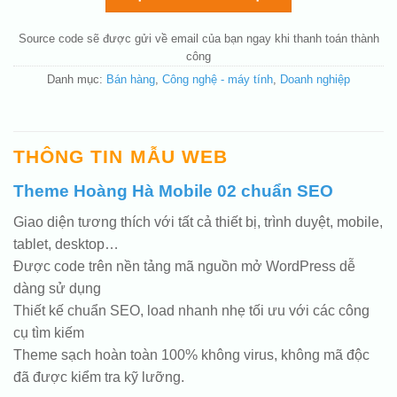
Thay đổi bố cục trang chủ (đơn giản)
(+200.000 ₫)
Thêm các nút liên hệ nhanh
(+0 ₫)
Source code sẽ được gửi về email của bạn ngay khi thanh toán thành
công
Danh mục:
Bán hàng
,
Công nghệ - máy tính
,
Doanh nghiệp
THÔNG TIN MẪU WEB
Theme Hoàng Hà Mobile 02 chuẩn SEO
Giao diện tương thích với tất cả thiết bị, trình duyệt, mobile,
tablet, desktop…
Được code trên nền tảng mã nguồn mở WordPress dễ
dàng sử dụng
Thiết kế chuẩn SEO, load nhanh nhẹ tối ưu với các công
cụ tìm kiếm
Theme sạch hoàn toàn 100% không virus, không mã độc
đã được kiểm tra kỹ lưỡng.