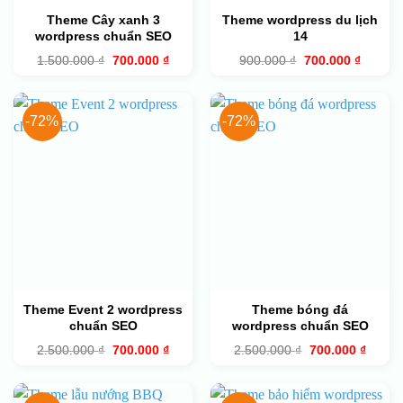
Theme Cây xanh 3
Theme wordpress du lịch
wordpress chuẩn SEO
14
Giá
Giá
Giá
Giá
1.500.000
₫
700.000
₫
900.000
₫
700.000
₫
gốc
hiện
gốc
hiện
là:
tại
là:
tại
1.500.000 ₫.
là:
900.000 ₫.
là:
700.000 ₫.
700.000
-72%
-72%
Theme Event 2 wordpress
Theme bóng đá
chuẩn SEO
wordpress chuẩn SEO
Giá
Giá
Giá
Giá
2.500.000
₫
700.000
₫
2.500.000
₫
700.000
₫
gốc
hiện
gốc
hiện
là:
tại
là:
tại
2.500.000 ₫.
là:
2.500.000 ₫.
là:
700.000 ₫.
700.00