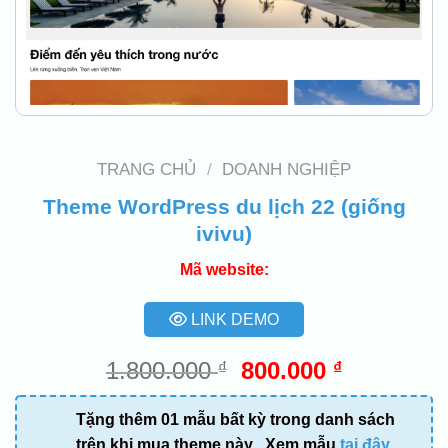
TRANG CHỦ
/
DOANH NGHIỆP
Theme WordPress du lịch 22 (giống
ivivu)
Mã website:
LINK DEMO
Giá
Giá
1.800.000
800.000
₫
₫
gốc
hiện
là:
tại
Tặng thêm 01 mẫu bất kỳ trong danh sách
1.800.000 ₫.
là:
trên khi mua theme này . Xem mẫu
tại đây