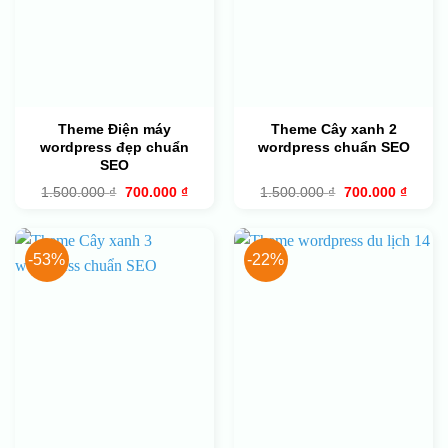
Theme Điện máy
Theme Cây xanh 2
wordpress đẹp chuẩn
wordpress chuẩn SEO
SEO
Giá
Giá
Giá
Giá
1.500.000
₫
700.000
₫
1.500.000
₫
700.000
₫
gốc
hiện
gốc
hiện
là:
tại
là:
tại
1.500.000 ₫.
là:
1.500.000 ₫.
là:
700.000 ₫.
700.00
-53%
-22%