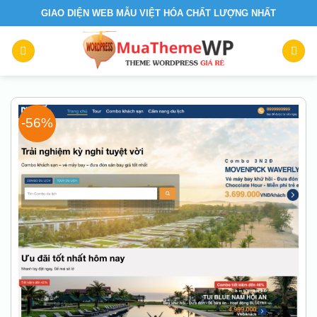
Skip
GIAO DIỆN WEB MẪU VIỆT HÓA CHẤT LƯỢNG NHẤT
to
content
-56%