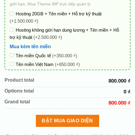
giới hạn, Mua Theme WP trực tiếp quản lý.
Hosting 20GB + Tên miền + Hỗ trợ kỹ thuật
(+1.500.000 ₫)
Hosting không giới hạn dung lượng + Tên miền + Hỗ
trợ kỹ thuật
(+2.500.000 ₫)
Mua kèm tên miền
Tên miền Quốc tế
(+350.000 ₫)
Tên miền Việt Nam
(+850.000 ₫)
Gói chỉnh sửa web
Product total
800.000 ₫
Cài web lên host giống demo 100%
(+100.000 ₫)
Options total
0 ₫
Thay logo + thông tin doanh nghiệp
(+100.000 ₫)
Đổi màu chủ đạo theo tông của logo
(+250.000 ₫)
Grand total
800.000 ₫
Sửa danh mục và sắp xếp lại đề mục menu cho chuẩn
(+200.000 ₫)
ĐẶT MUA GIAO DIỆN
Thay đổi bố cục trang chủ (đơn giản)
(+200.000 ₫)
Thêm các nút liên hệ nhanh
(+0 ₫)