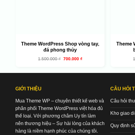
HOT
Theme WordPress Shop vòng tay,
Theme W
đá phong thủy
Giá
Giá
1.500.000
₫
700.000
₫
gốc
hiện
là:
tại
1.500.000 ₫.
là:
700.000 ₫.
GIỚI THIỆU
CÂU HỎI 
Mua Theme WP – chuyên thiết kế web và
Câu hỏi th
phân phối Theme WordPress việt hóa đủ
Kho giao d
thể loại. Với phương châm Uy tín làm
nên thương hiệu – Sự hài lòng của khách
Quy định s
hàng là niềm hạnh phúc của chúng tôi.