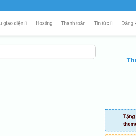
 giao diện
Hosting
Thanh toán
Tin tức
Đăng k
Th
Tặng 
them