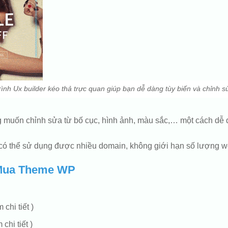
rình Ux builder kéo thả trực quan giúp bạn dễ dàng tùy biến và chỉnh s
mong muốn chỉnh sửa từ bố cục, hình ảnh, màu sắc,… một cách 
ó thể sử dụng được nhiều domain, không giới hạn số lượng webs
Mua Theme WP
chi tiết )
chi tiết )