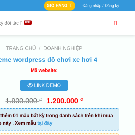
GIỎ HÀNG
Đăng nhập / Đăng ký
ý đối tác
TRANG CHỦ
/
DOANH NGHIỆP
eme wordpress đồ chơi xe hơi 4
Mã website:
LINK DEMO
Giá
Giá
1.900.000
1.200.000
₫
₫
gốc
hiện
là:
tại
thêm 01 mẫu bất kỳ trong danh sách trên khi mua
1.900.000 ₫.
là:
e này . Xem mẫu
tại đây
1.200.000 ₫.