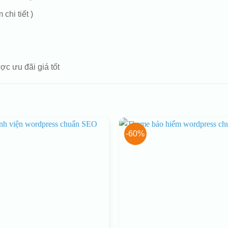
chi tiết )
ợc ưu đãi giá tốt
-60%