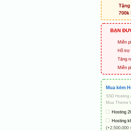
Tặng 
700k 
BẠN ĐƯỢ
Miễn ph
Hỗ trợ 
Tặng ng
Miễn p
Mua kèm H
SSD Hosting 
Mua Theme WP
Hosting 2
Hosting k
(+2.500.000 