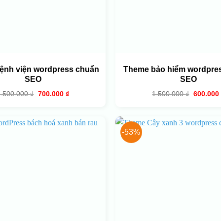
ệnh viện wordpress chuẩn
Theme bảo hiểm wordpre
SEO
SEO
Giá
Giá
Giá
2.500.000
₫
700.000
₫
1.500.000
₫
600.000
gốc
hiện
gốc
là:
tại
là:
2.500.000 ₫.
là:
1.500.00
700.000 ₫.
-53%