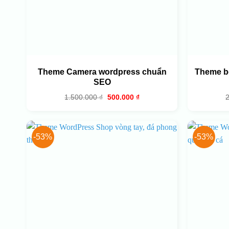
HOT
Theme Camera wordpress chuẩn
Theme b
SEO
Giá
Giá
1.500.000
₫
500.000
₫
gốc
hiện
là:
tại
1.500.000 ₫.
là:
500.000 ₫.
-53%
-53%