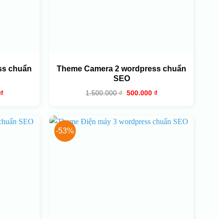
ss chuẩn
Theme Camera 2 wordpress chuẩn
SEO
Giá
Giá
Giá
₫
1.500.000
₫
500.000
₫
hiện
gốc
hiện
tại
là:
tại
0 ₫.
là:
1.500.000 ₫.
là:
600.000 ₫.
500.000 ₫.
-53%