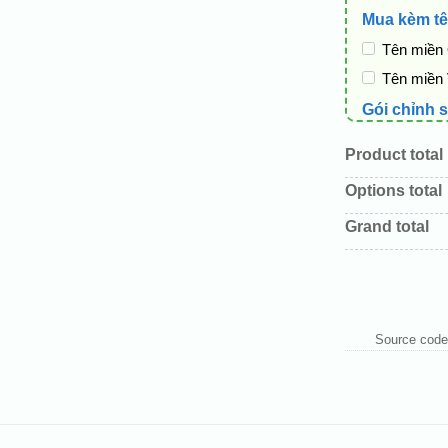
Mua kèm tê
Tên miền
Tên miền
Gói chỉnh 
Cài web l
Product total
Thay logo
Options total
Đổi màu c
Grand total
Sửa danh
Thay đổi 
Thêm các 
Source code