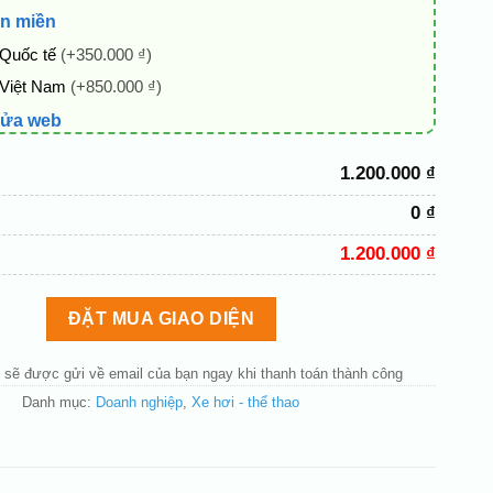
n miền
 Quốc tế
(+350.000 ₫)
 Việt Nam
(+850.000 ₫)
sửa web
ên host giống demo 100%
(+100.000 ₫)
1.200.000 ₫
 + thông tin doanh nghiệp
(+100.000 ₫)
0 ₫
hủ đạo theo tông của logo
(+250.000 ₫)
 mục và sắp xếp lại đề mục menu cho chuẩn
(+200.000 ₫)
1.200.000 ₫
bố cục trang chủ (đơn giản)
(+200.000 ₫)
nút liên hệ nhanh
(+0 ₫)
ĐẶT MUA GIAO DIỆN
 sẽ được gửi về email của bạn ngay khi thanh toán thành công
Danh mục:
Doanh nghiệp
,
Xe hơi - thể thao