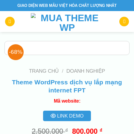
Skip
GIAO DIỆN WEB MẪU VIỆT HÓA CHẤT LƯỢNG NHẤT
to
content
-68%
TRANG CHỦ
/
DOANH NGHIỆP
Theme WordPress dịch vụ lắp mạng
internet FPT
Mã website:
LINK DEMO
Giá
Giá
2.500.000
800.000
₫
₫