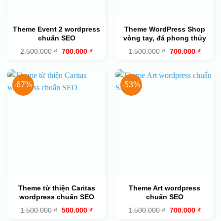
Theme Event 2 wordpress
Theme WordPress Shop
chuẩn SEO
vòng tay, đá phong thủy
Giá
Giá
Giá
Giá
2.500.000
₫
700.000
₫
1.500.000
₫
700.000
₫
gốc
hiện
gốc
hiện
là:
tại
là:
tại
2.500.000 ₫.
là:
1.500.000 ₫.
là:
700.000 ₫.
700.00
-67%
-53%
Theme từ thiện Caritas
Theme Art wordpress
wordpress chuẩn SEO
chuẩn SEO
Giá
Giá
Giá
Giá
1.500.000
₫
500.000
₫
1.500.000
₫
700.000
₫
gốc
hiện
gốc
hiện