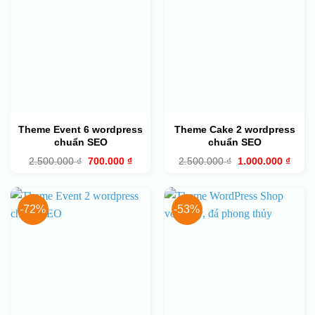
Theme Event 6 wordpress
Theme Cake 2 wordpress
chuẩn SEO
chuẩn SEO
Giá
Giá
Giá
Giá
2.500.000
₫
700.000
₫
2.500.000
₫
1.000.000
₫
gốc
hiện
gốc
hiện
là:
tại
là:
tại
2.500.000 ₫.
là:
2.500.000 ₫.
là:
700.000 ₫.
1.000
-72%
-53%