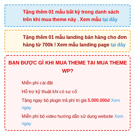
gốc
hiện
là:
tại
Tặng thêm 01 mẫu bất kỳ trong danh sách
2.500.000 ₫.
là:
trên khi mua theme này . Xem mẫu
tại đây
800.000 ₫
Tặng thêm 01 mẫu landing bán hàng cho đơn
hàng từ 700k ! Xem mẫu landing page
tại đây
BẠN ĐƯỢC GÌ KHI MUA THEME TẠI MUA THEME
WP?
Miễn phí cài đặt
Hỗ trợ kỹ thuật khi có sự cố
Tặng ngay bộ plugin trả phí trị giá
5.000.000đ
Xem
ngay
Miễn phí bộ video hướng dẫn sử dụng website
Xem
ngay