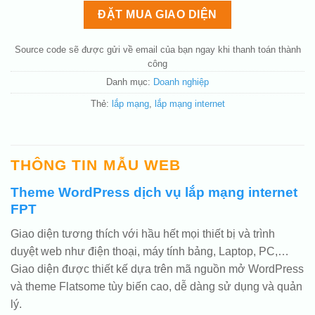
(+200.000 ₫)
ĐẶT MUA GIAO DIỆN
Thay đổi bố cục trang chủ (đơn giản)
(+200.000 ₫)
Thêm các nút liên hệ nhanh
(+0 ₫)
Source code sẽ được gửi về email của bạn ngay khi thanh toán thành
công
Danh mục:
Doanh nghiệp
Thẻ:
lắp mạng
,
lắp mạng internet
THÔNG TIN MẪU WEB
Theme WordPress dịch vụ lắp mạng internet
FPT
Giao diện tương thích với hầu hết mọi thiết bị và trình
duyệt web như điện thoại, máy tính bảng, Laptop, PC,…
Giao diện được thiết kế dựa trên mã nguồn mở WordPress
và theme Flatsome tùy biến cao, dễ dàng sử dụng và quản
lý.