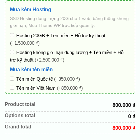
Mua kèm Hosting
SSD Hosting dung lượng 20G cho 1 web, băng thông không
giới hạn, Mua Theme WP trực tiếp quản lý.
Hosting 20GB + Tên miền + Hỗ trợ kỹ thuật
(+1.500.000 ₫)
Hosting không giới hạn dung lượng + Tên miền + Hỗ
trợ kỹ thuật
(+2.500.000 ₫)
Mua kèm tên miền
Tên miền Quốc tế
(+350.000 ₫)
Tên miền Việt Nam
(+850.000 ₫)
Gói chỉnh sửa web
Product total
800.000 ₫
Cài web lên host giống demo 100%
(+100.000 ₫)
Options total
0 ₫
Thay logo + thông tin doanh nghiệp
(+100.000 ₫)
Đổi màu chủ đạo theo tông của logo
(+250.000 ₫)
Grand total
800.000 ₫
Sửa danh mục và sắp xếp lại đề mục menu cho chuẩn