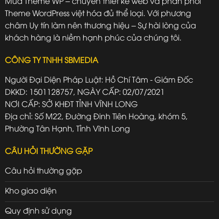
Mua Theme WP – chuyên thiết kế web và phân phối
Theme WordPress việt hóa đủ thể loại. Với phương
châm Uy tín làm nên thương hiệu – Sự hài lòng của
khách hàng là niềm hạnh phúc của chúng tôi.
CÔNG TY TNHH SBMEDIA
Người Đại Diện Pháp Luật: Hồ Chí Tâm - Giám Đốc
DKKD: 1501128757, NGÀY CẤP: 02/07/2021
NƠI CẤP: SỞ KHĐT TỈNH VĨNH LONG
Địa chỉ: Số M22, Đường Đinh Tiên Hoàng, khóm 5,
Phường Tân Hạnh, Tỉnh Vĩnh Long
CÂU HỎI THƯỜNG GẶP
Câu hỏi thường gặp
Kho giao diện
Quy định sử dụng