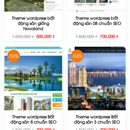
Theme wordpress bất
Theme wordpress bất
động sản giống
động sản 08 chuẩn SEO
Novaland
Giá
Giá
Giá
Giá
1.500.000
₫
500.000
₫
1.500.000
₫
700.000
₫
gốc
hiện
gốc
hiện
là:
tại
là:
tại
1.500.000 ₫.
là:
1.500.000 ₫.
là:
500.000 ₫.
700.00
-53%
-53%
Theme wordpress Bất
Theme wordpress Bất
động sản 8 chuẩn SEO
động sản 3 chuẩn SEO
Giá
Giá
Giá
Giá
1.500.000
₫
700.000
₫
1.500.000
₫
700.000
₫