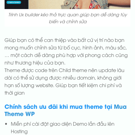
Trình Ux builder kéo thả trực quan giúp bạn dễ dàng tùy
biến và chỉnh sửa
Giúp bạn có thể can thiệp vào bất cứ vị trí nào bạn
mong muốn chỉnh sửa từ bố cục, hình ảnh, màu sắc,
… một cách dễ dàng phù hợp với phong cách cũng
như thương hiệu của bạn.
Theme được code trên Child theme nên update lâu
dài có thể sử dụng được nhiều domain, không giới
hạn số lượng website. Giúp bạn tiết kiệm chi phí và
thời gian
Chính sách ưu đãi khi mua theme tại
Mua
Theme WP
Miễn phí cài đặt giao diện Demo lần đầu lên
Hosting