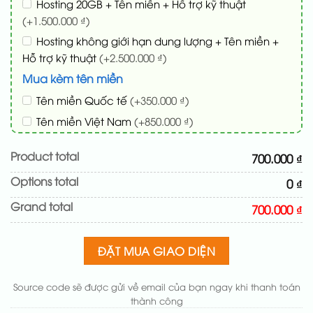
Hosting 20GB + Tên miền + Hỗ trợ kỹ thuật
(+1.500.000 ₫)
Hosting không giới hạn dung lượng + Tên miền +
Hỗ trợ kỹ thuật
(+2.500.000 ₫)
Mua kèm tên miền
Tên miền Quốc tế
(+350.000 ₫)
Tên miền Việt Nam
(+850.000 ₫)
Gói chỉnh sửa web
Product total
700.000 ₫
Cài web lên host giống demo 100%
(+100.000 ₫)
Options total
0 ₫
Thay logo + thông tin doanh nghiệp
(+100.000 ₫)
Đổi màu chủ đạo theo tông của logo
(+250.000 ₫)
Grand total
700.000 ₫
Sửa danh mục và sắp xếp lại đề mục menu cho
chuẩn
(+200.000 ₫)
ĐẶT MUA GIAO DIỆN
Thay đổi bố cục trang chủ (đơn giản)
(+200.000 ₫)
Thêm các nút liên hệ nhanh
(+0 ₫)
Source code sẽ được gửi về email của bạn ngay khi thanh toán
thành công