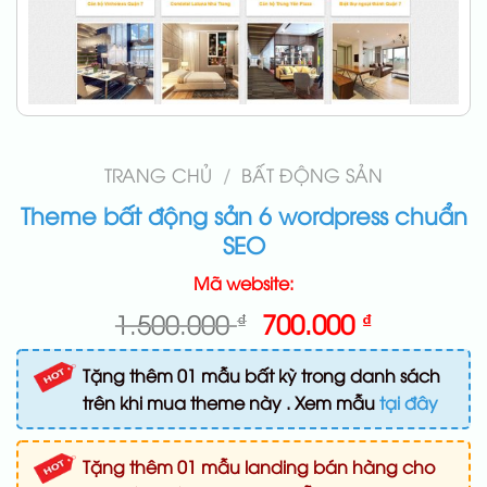
TRANG CHỦ
/
BẤT ĐỘNG SẢN
Theme bất động sản 6 wordpress chuẩn
SEO
Mã website:
Giá
Giá
1.500.000
₫
700.000
₫
gốc
hiện
là:
tại
Tặng thêm 01 mẫu bất kỳ trong danh sách
1.500.000 ₫.
là:
trên khi mua theme này . Xem mẫu
tại đây
700.000 ₫
Tặng thêm 01 mẫu landing bán hàng cho