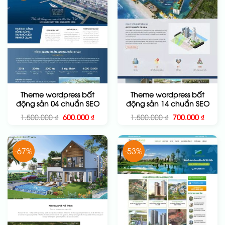
Theme wordpress bất
Theme wordpress bất
động sản 04 chuẩn SEO
động sản 14 chuẩn SEO
Giá
Giá
Giá
Giá
1.500.000
₫
600.000
₫
1.500.000
₫
700.000
₫
gốc
hiện
gốc
hiện
là:
tại
là:
tại
1.500.000 ₫.
là:
1.500.000 ₫.
là:
600.000 ₫.
700.00
-67%
-53%