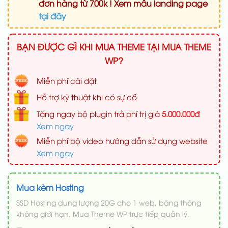
đơn hàng từ 700k ! Xem mẫu landing page
tại đây
BẠN ĐƯỢC GÌ KHI MUA THEME TẠI MUA THEME
WP?
Miễn phí cài đặt
Hỗ trợ kỹ thuật khi có sự cố
Tặng ngay bộ plugin trả phí trị giá
5.000.000đ
Xem ngay
Miễn phí bộ video hướng dẫn sử dụng website
Xem ngay
Mua kèm Hosting
SSD Hosting dung lượng 20G cho 1 web, băng thông
không giới hạn, Mua Theme WP trực tiếp quản lý.