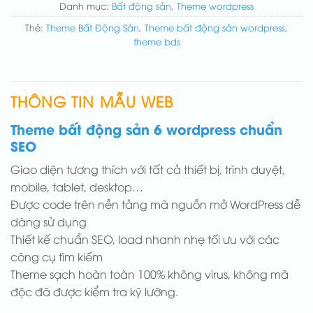
Danh mục:
Bất động sản
,
Theme wordpress
Thẻ:
Theme Bất Động Sản
,
Theme bất động sản wordpress
,
theme bds
THÔNG TIN MẪU WEB
Theme bất động sản 6 wordpress chuẩn
SEO
Giao diện tương thích với tất cả thiết bị, trình duyệt,
mobile, tablet, desktop…
Được code trên nền tảng mã nguồn mở WordPress dễ
dàng sử dụng
Thiết kế chuẩn SEO, load nhanh nhẹ tối ưu với các
công cụ tìm kiếm
Theme sạch hoàn toàn 100% không virus, không mã
độc đã được kiểm tra kỹ lưỡng.