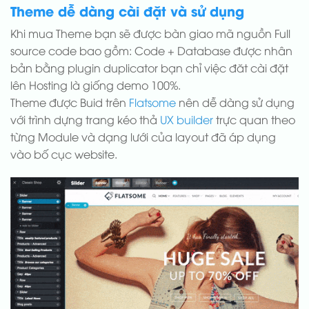
Theme dễ dàng cài đặt và sử dụng
Khi mua Theme bạn sẽ được bàn giao mã nguồn Full
source code bao gồm: Code + Database được nhân
bản bằng plugin duplicator bạn chỉ việc đăt cài đặt
lên Hosting là giống demo 100%.
Theme được Buid trên
Flatsome
nên dễ dàng sử dụng
với trình dựng trang kéo thả
UX builder
trực quan theo
từng Module và dạng lưới của layout đã áp dụng
vào bố cục website.